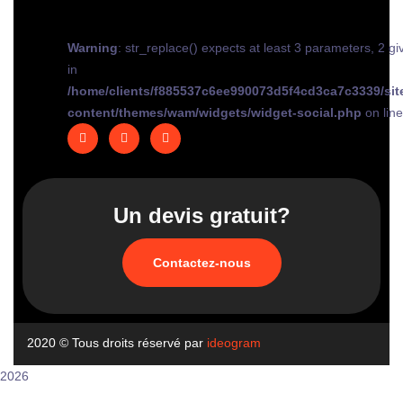
Warning
: str_replace() expects at least 3 parameters, 2 gi
in
/home/clients/f885537c6ee990073d5f4cd3ca7c3339/sit
content/themes/wam/widgets/widget-social.php
on lin
Un devis gratuit?
Contactez-nous
2020
© Tous droits réservé par
ideogram
2026