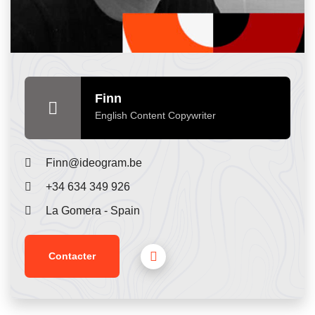
Finn
English Content Copywriter
Finn@ideogram.be
+34 634 349 926‬
La Gomera - Spain
Contacter