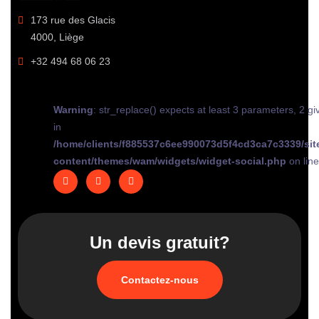
173 rue des Glacis
4000, Liège
+32 494 68 06 23
Warning
: str_replace() expects at least 3 parameters, 2 gi
in
/home/clients/f885537c6ee990073d5f4cd3ca7c3339/sit
content/themes/wam/widgets/widget-social.php
on lin
Un devis gratuit?
Contactez-nous